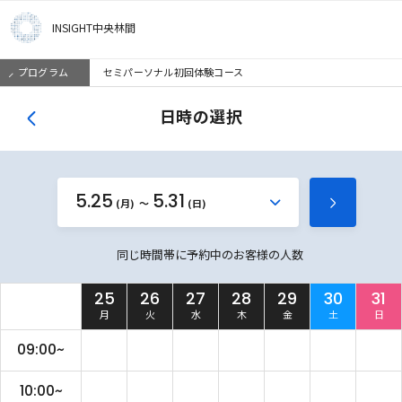
INSIGHT中央林間
プログラム
セミパーソナル初回体験コース
日時の選択
5.25
5.31
か
(月)
(日)
次
ら
の
同じ時間帯に予約中のお客様の人数
週
を
25
26
27
28
29
30
31
見
月
火
水
木
金
土
日
る
09:00~
10:00~