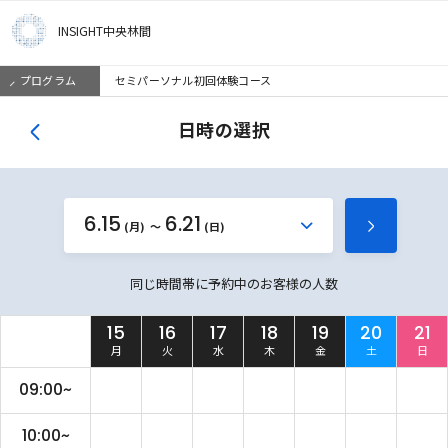
INSIGHT中央林間
プログラム
セミパーソナル初回体験コース
日時の選択
6.15
6.21
か
(月)
(日)
次
ら
の
同じ時間帯に予約中のお客様の人数
週
を
15
16
17
18
19
20
21
見
月
火
水
木
金
土
日
る
09:00~
10:00~