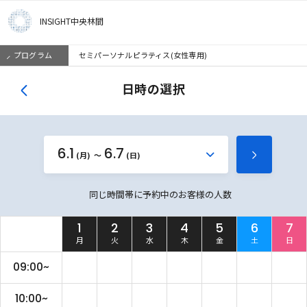
INSIGHT中央林間
プログラム
セミパーソナルピラティス(女性専用)
日時の選択
6.1
6.7
か
(月)
(日)
次
ら
の
同じ時間帯に予約中のお客様の人数
週
を
1
2
3
4
5
6
7
見
月
火
水
木
金
土
日
る
09:00~
10:00~