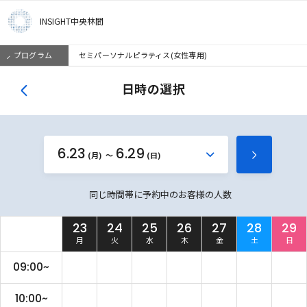
INSIGHT中央林間
プログラム
セミパーソナルピラティス(女性専用)
日時の選択
6.23
6.29
か
(月)
(日)
次
ら
の
同じ時間帯に予約中のお客様の人数
週
を
23
24
25
26
27
28
29
見
月
火
水
木
金
土
日
る
09:00~
10:00~