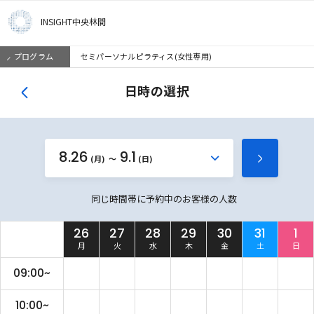
INSIGHT中央林間
プログラム
セミパーソナルピラティス(女性専用)
日時の選択
8.26
9.1
か
(月)
(日)
次
ら
の
同じ時間帯に予約中のお客様の人数
週
を
26
27
28
29
30
31
1
見
月
火
水
木
金
土
日
る
09:00~
10:00~